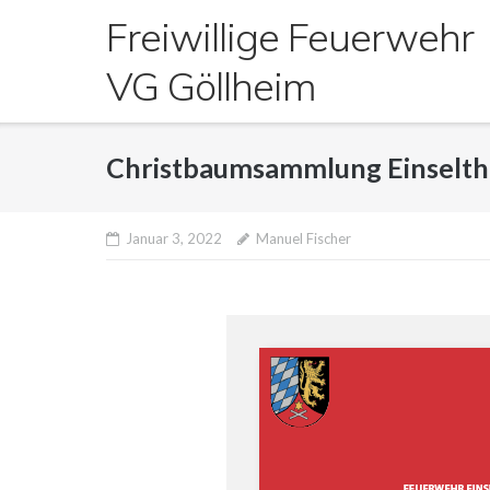
Direkt
Freiwillige Feuerwehr
zum
Inhalt
VG Göllheim
Christbaumsammlung Einselt
Januar 3, 2022
Manuel Fischer