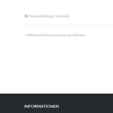
Pressemitteilung
,
Startseite
Weihnachtsbaumsammlung Göllheim
Beitragsnavigation
INFORMATIONEN