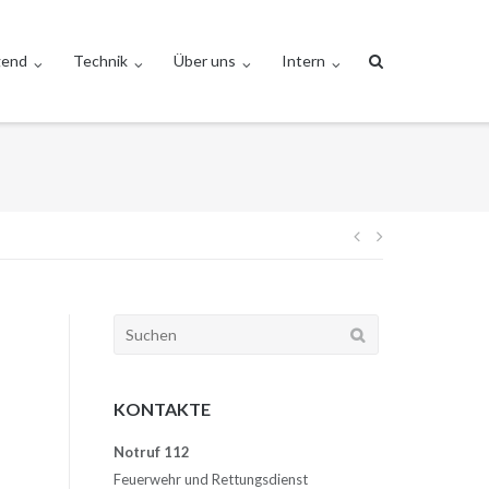
gend
Technik
Über uns
Intern
Beitragsnav
Suchen
nach:
KONTAKTE
Notruf 112
Feuerwehr und Rettungsdienst