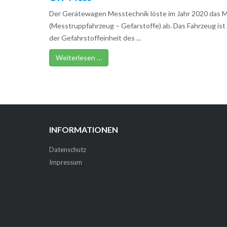
Der Gerätewagen Messtechnik löste im Jahr 2020 das 
(Messtruppfahrzeug – Gefarstoffe) ab. Das Fahrzeug ist 
der Gefahrstoffeinheit des ...
Weiterlesen …
INFORMATIONEN
Datenschutz
Impressum