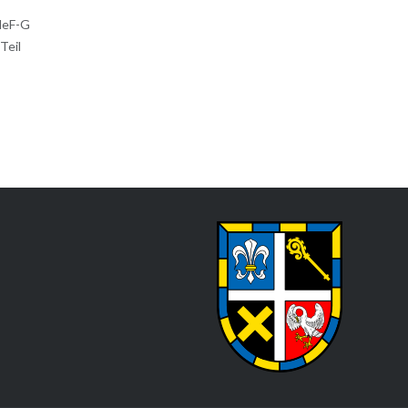
MeF-G
Teil