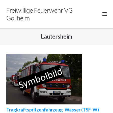
Direkt
Freiwillige Feuerwehr VG
zum
Inhalt
Göllheim
Lautersheim
Tragkraftspritzenfahrzeug-Wasser (TSF-W)