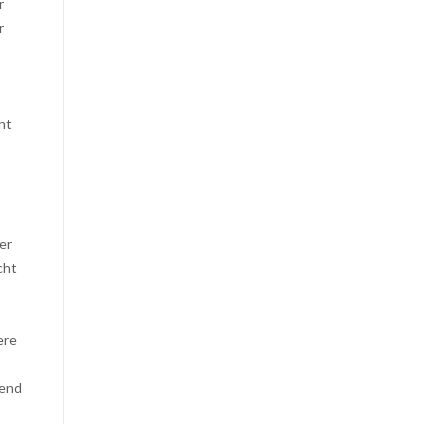
r
r
ht
er
cht
ere
hend