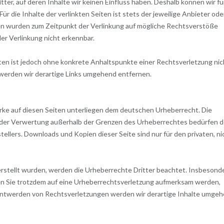
er, auf deren Inhalte wir keinen Einfluss haben. Deshalb können wir fü
 die Inhalte der verlinkten Seiten ist stets der jeweilige Anbieter ode
iten wurden zum Zeitpunkt der Verlinkung auf mögliche Rechtsverstöße
er Verlinkung nicht erkennbar.
eiten ist jedoch ohne konkrete Anhaltspunkte einer Rechtsverletzung nic
erden wir derartige Links umgehend entfernen.
erke auf diesen Seiten unterliegen dem deutschen Urheberrecht. Die
rt der Verwertung außerhalb der Grenzen des Urheberrechtes bedürfen d
tellers. Downloads und Kopien dieser Seite sind nur für den privaten, ni
 erstellt wurden, werden die Urheberrechte Dritter beachtet. Insbesond
ten Sie trotzdem auf eine Urheberrechtsverletzung aufmerksam werden,
nntwerden von Rechtsverletzungen werden wir derartige Inhalte umge