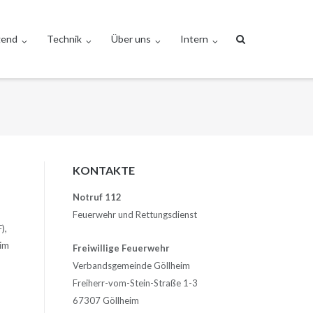
gend
Technik
Über uns
Intern
KONTAKTE
Notruf 112
Feuerwehr und Rettungsdienst
),
im
Freiwillige Feuerwehr
Verbandsgemeinde Göllheim
Freiherr-vom-Stein-Straße 1-3
67307 Göllheim