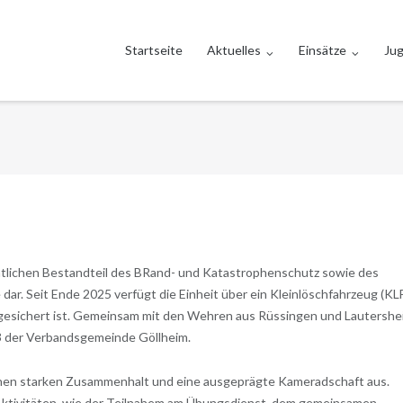
Startseite
Aktuelles
Einsätze
Ju
entlichen Bestandteil des BRand- und Katastrophenschutz sowie des
r. Seit Ende 2025 verfügt die Einheit über ein Kleinlöschfahrzeug (KLF
 gesichert ist. Gemeinsam mit den Wehren aus Rüssingen und Lautershe
3 der Verbandsgemeinde Göllheim.
einen starken Zusammenhalt und eine ausgeprägte Kameradschaft aus.
 Aktivitäten, wie der Teilnahem am Übungsdienst, dem gemeinsamen