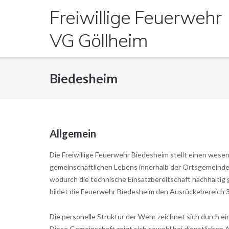
Direkt
Freiwillige Feuerwehr
zum
Inhalt
VG Göllheim
Biedesheim
Allgemein
Die Freiwillige Feuerwehr Biedesheim stellt einen wes
gemeinschaftlichen Lebens innerhalb der Ortsgemeinde da
wodurch die technische Einsatzbereitschaft nachhaltig
bildet die Feuerwehr Biedesheim den Ausrückebereich 
Die personelle Struktur der Wehr zeichnet sich durch 
Diese Gemeinschaft zeigt sich sowohl bei dienstlichen