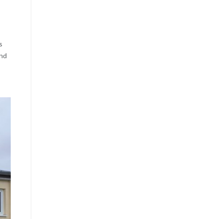
s
ind