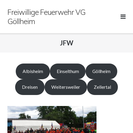
Direkt
Freiwillige Feuerwehr VG
zum
Inhalt
Göllheim
JFW
Albisheim
Einselthum
Göllheim
Dreisen
Weitersweiler
Zellertal