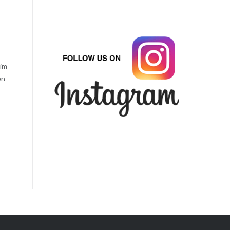
im
en