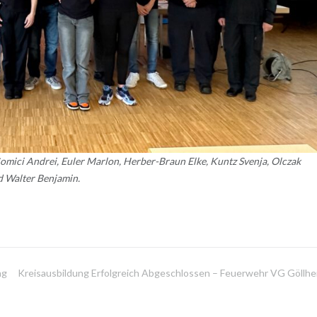
omici Andrei, Euler Marlon, Herber-Braun Elke, Kuntz Svenja, Olczak
d Walter Benjamin.
ng
Kreisausbildung Erfolgreich Abgeschlossen – Feuerwehr VG Göllhe