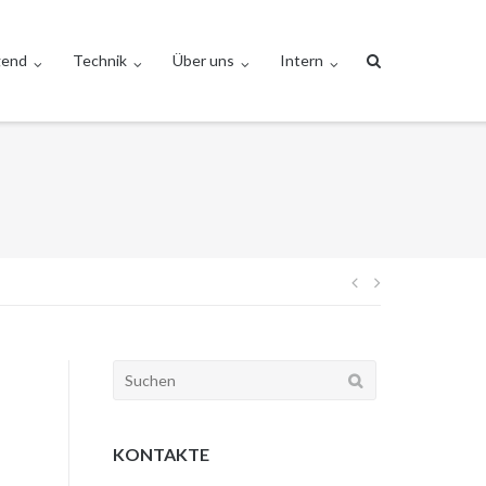
gend
Technik
Über uns
Intern
Beitragsnav
Suchen
nach:
KONTAKTE