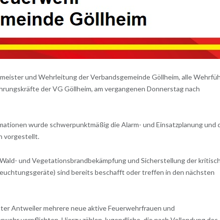
eister und Wehrleitung der Verbandsgemeinde Göllheim, alle Wehrfüh
Führungskräfte der VG Göllheim, am vergangenen Donnerstag nach
mationen wurde schwerpunktmäßig die Alarm- und Einsatzplanung und 
 vorgestellt.
 Wald- und Vegetationsbrandbekämpfung und Sicherstellung der kritisc
leuchtungsgeräte) sind bereits beschafft oder treffen in den nächsten
ter Antweiler mehrere neue aktive Feuerwehrfrauen und
rwehr verpflichten. Hierzu zählen Jugendliche, die nach Vollendung des 