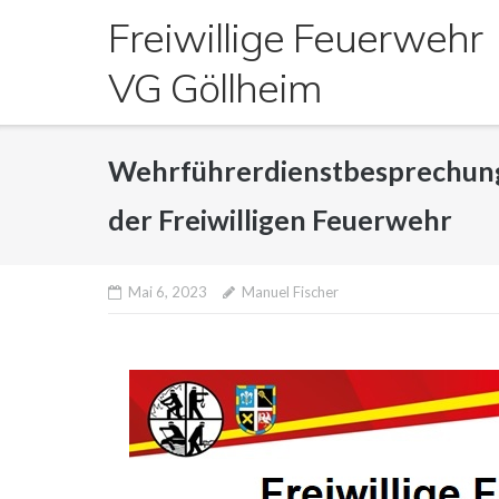
Direkt
Freiwillige Feuerwehr
zum
Inhalt
VG Göllheim
Wehrführerdienstbesprechung 
der Freiwilligen Feuerwehr
Mai 6, 2023
Manuel Fischer