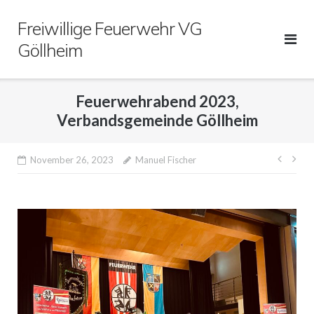
Direkt
Freiwillige Feuerwehr VG
zum
Inhalt
Göllheim
Feuerwehrabend 2023,
Verbandsgemeinde Göllheim
Beitr
November 26, 2023
Manuel Fischer