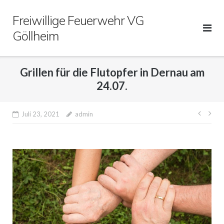
Direkt
Freiwillige Feuerwehr VG
zum
Inhalt
Göllheim
Grillen für die Flutopfer in Dernau am
24.07.
Beitr
Juli 23, 2021
admin