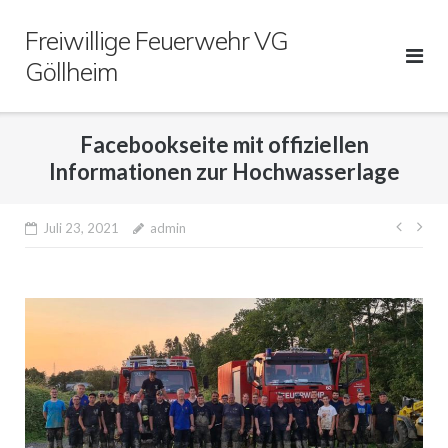
Direkt
Freiwillige Feuerwehr VG
zum
Inhalt
Göllheim
Facebookseite mit offiziellen
Informationen zur Hochwasserlage
Beitr
Juli 23, 2021
admin