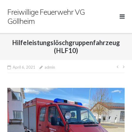
Direkt
Freiwillige Feuerwehr VG
zum
Inhalt
Göllheim
Hilfeleistungslöschgruppenfahrzeug
(HLF10)
Beitr
April 6, 2021
admin