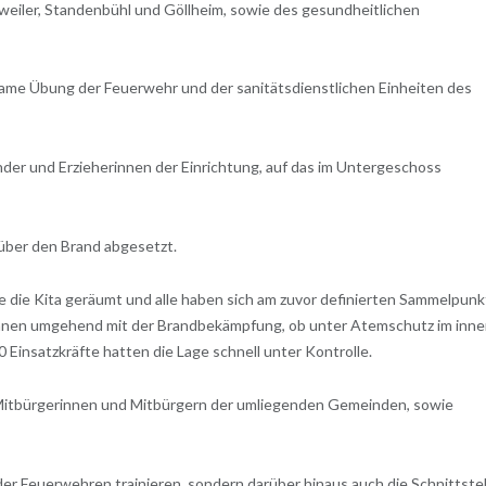
eiler, Standenbühl und Göllheim, sowie des gesundheitlichen
same Übung der Feuerwehr und der sanitätsdienstlichen Einheiten des
er und Erzieherinnen der Einrichtung, auf das im Untergeschoss
über den Brand abgesetzt.
 die Kita geräumt und alle haben sich am zuvor definierten Sammelpunk
nnen umgehend mit der Brandbekämpfung, ob unter Atemschutz im inne
 Einsatzkräfte hatten die Lage schnell unter Kontrolle.
Mitbürgerinnen und Mitbürgern der umliegenden Gemeinden, sowie
 der Feuerwehren trainieren, sondern darüber hinaus auch die Schnittste