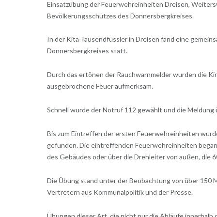
Einsatzübung der Feuerwehreinheiten Dreisen, Weitersw
Bevölkerungsschutzes des Donnersbergkreises.
In der Kita Tausendfüssler in Dreisen fand eine gemein
Donnersbergkreises statt.
Durch das ertönen der Rauchwarnmelder wurden die Kind
ausgebrochene Feuer aufmerksam.
Schnell wurde der Notruf 112 gewählt und die Meldung 
Bis zum Eintreffen der ersten Feuerwehreinheiten wurde
gefunden. Die eintreffenden Feuerwehreinheiten bega
des Gebäudes oder über die Drehleiter von außen, die 60
Die Übung stand unter der Beobachtung von über 150 
Vertretern aus Kommunalpolitik und der Presse.
Übungen dieser Art, die nicht nur die Abläufe innerhalb