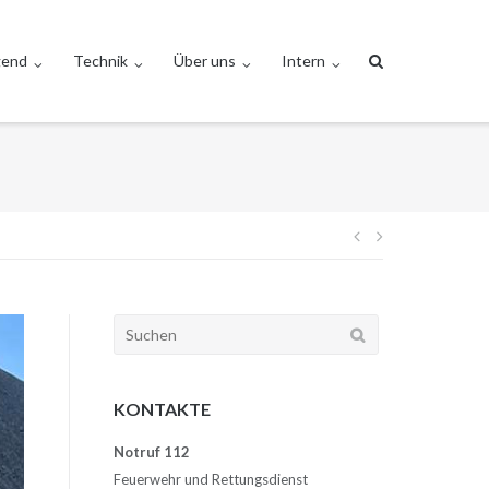
gend
Technik
Über uns
Intern
Beitragsnav
Suchen
nach:
KONTAKTE
Notruf 112
Feuerwehr und Rettungsdienst