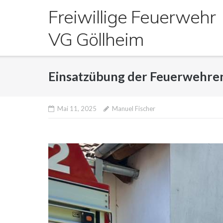
Direkt
Freiwillige Feuerwehr
zum
Inhalt
VG Göllheim
Einsatzübung der Feuerwehre
Mai 11, 2025
Manuel Fischer