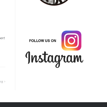
bert
rg