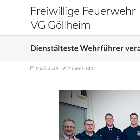
Direkt
Freiwillige Feuerwehr
zum
Inhalt
VG Göllheim
Dienstälteste Wehrführer ver
Mai 5, 2024
Manuel Fischer