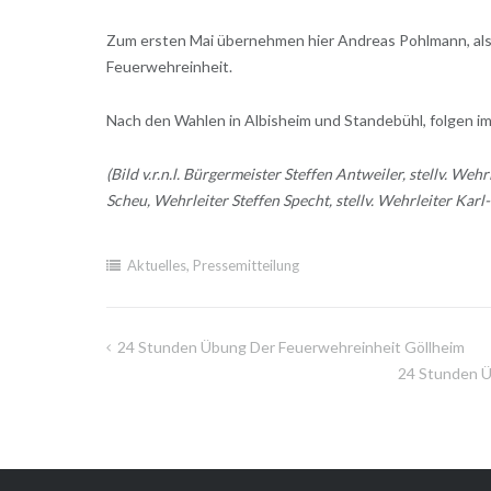
Zum ersten Mai übernehmen hier Andreas Pohlmann, als W
Feuerwehreinheit.
Nach den Wahlen in Albisheim und Standebühl, folgen im
(Bild v.r.n.l. Bürgermeister Steffen Antweiler, stellv. 
Scheu, Wehrleiter Steffen Specht, stellv. Wehrleiter Kar
Aktuelles
,
Pressemitteilung
24 Stunden Übung Der Feuerwehreinheit Göllheim
Beitragsnavigation
24 Stunden Ü