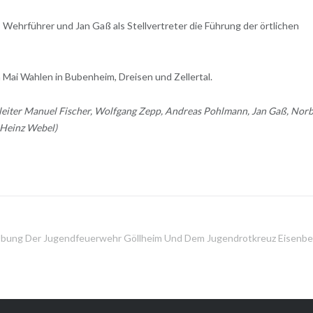
ehrführer und Jan Gaß als Stellvertreter die Führung der örtlichen
 Mai Wahlen in Bubenheim, Dreisen und Zellertal.
Wehrleiter Manuel Fischer, Wolfgang Zepp, Andreas Pohlmann, Jan Gaß, Nor
l-Heinz Webel)
bung Der Jugendfeuerwehr Göllheim Und Dem Jugendrotkreuz Eisenbe