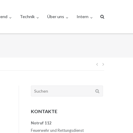
gend
Technik
Über uns
Intern
Beitragsnav
Suchen
nach:
KONTAKTE
Notruf 112
Feuerwehr und Rettungsdienst