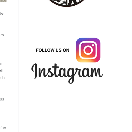
de
em
im
il
uch
uss
tion