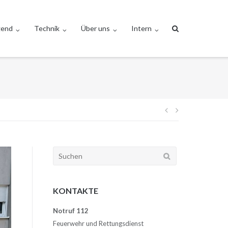
gend
Technik
Über uns
Intern
Beitragsnav
Suchen
nach:
KONTAKTE
Notruf 112
Feuerwehr und Rettungsdienst