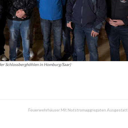
 der Schlossberghöhlen in Homburg/Saar)
Feuerwehrhäuser Mit Notstromaggregaten Ausgestatt