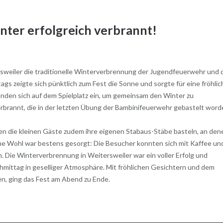
nter erfolgreich verbrannt!
rsweiler die traditionelle Winterverbrennung der Jugendfeuerwehr und 
gs zeigte sich pünktlich zum Fest die Sonne und sorgte für eine fröhlic
anden sich auf dem Spielplatz ein, um gemeinsam den Winter zu
brannt, die in der letzten Übung der Bambinifeuerwehr gebastelt word
n die kleinen Gäste zudem ihre eigenen Stabaus-Stäbe basteln, an den
iche Wohl war bestens gesorgt: Die Besucher konnten sich mit Kaffee un
. Die Winterverbrennung in Weitersweiler war ein voller Erfolg und
mittag in geselliger Atmosphäre. Mit fröhlichen Gesichtern und dem
n, ging das Fest am Abend zu Ende.