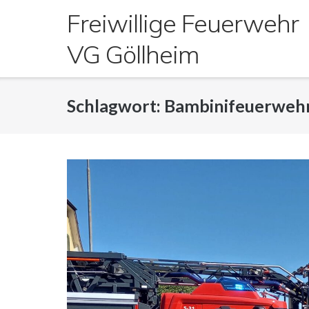
Direkt
Freiwillige Feuerwehr
zum
Inhalt
VG Göllheim
Schlagwort:
Bambinifeuerweh