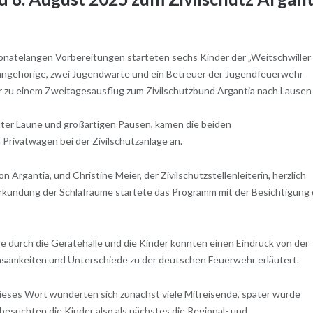
onatelangen Vorbereitungen starteten sechs Kinder der „Weitschwiller
angehörige, zwei Jugendwarte und ein Betreuer der Jugendfeuerwehr
r zu einem Zweitagesausflug zum Zivilschutzbund Argantia nach Lausen 
guter Laune und großartigen Pausen, kamen die beiden
rivatwagen bei der Zivilschutzanlage an.
gantia, und Christine Meier, der Zivilschutzstellenleiterin, herzlich
rkundung der Schlafräume startete das Programm mit der Besichtigung 
 durch die Gerätehalle und die Kinder konnten einen Eindruck von der
amkeiten und Unterschiede zu der deutschen Feuerwehr erläutert.
dieses Wort wunderten sich zunächst viele Mitreisende, später wurde
o besuchten die Kinder also als nächstes die Regional- und