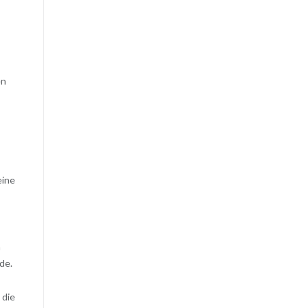
en
eine
h
de.
 die