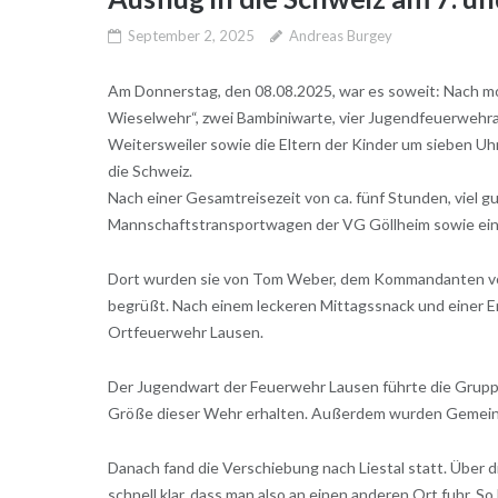
September 2, 2025
Andreas Burgey
Am Donnerstag, den 08.08.2025, war es soweit: Nach m
Wieselwehr“, zwei Bambiniwarte, vier Jugendfeuerwehr
Weitersweiler sowie die Eltern der Kinder um sieben Uh
die Schweiz.
Nach einer Gesamtreisezeit von ca. fünf Stunden, viel 
Mannschaftstransportwagen der VG Göllheim sowie ein P
Dort wurden sie von Tom Weber, dem Kommandanten von Ar
begrüßt. Nach einem leckeren Mittagssnack und einer E
Ortfeuerwehr Lausen.
Der Jugendwart der Feuerwehr Lausen führte die Gruppe
Größe dieser Wehr erhalten. Außerdem wurden Gemeins
Danach fand die Verschiebung nach Liestal statt. Über 
schnell klar, dass man also an einen anderen Ort fuhr. S