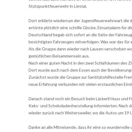
Stützpunktfeuerwehr in Liestal.
Dort erklärte wiederrum der Jugendfeuerwehrwart die d
ertönte plötzlich eine schrille Glocke. Einsatzalarm für
Deutschland begab sich sofort an die Seite der Fahrzeu
besichtigten Fahrzeuges mitverfolgen. Was war das für e
Als die Gruppe dann wieder nach Lausen verschoben wor
gemütlichen Beisammensein aus.
Nach einer guten Nacht in den zwei Schlafräumen des Zi
Dort wurde auch nach dem Essen auch der Bevölkerungss
Zunächst wurde die Gruppe zur Santitätshilfestelle Fren
neue Erfahrung verbunden mit vielen erstaunlichen Eind
Danach stand noch ein Besuch beim Läckerli Huus und Fr
Keks- und Schokoladenherstellung informierten. Nach d
wieder zurück nach Weitersweiler, wo die Autos um 19 
Danke an alle Mitreisende, dass ihr eine so wundervolle