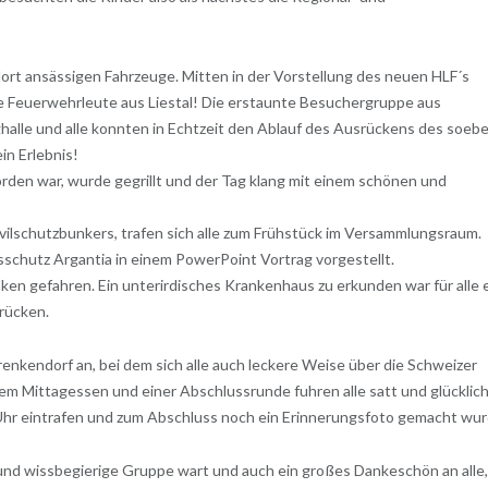
ort ansässigen Fahrzeuge. Mitten in der Vorstellung des neuen HLF´s
 die Feuerwehrleute aus Liestal! Die erstaunte Besuchergruppe aus
ghalle und alle konnten in Echtzeit den Ablauf des Ausrückens des soeb
in Erlebnis!
den war, wurde gegrillt und der Tag klang mit einem schönen und
vilschutzbunkers, trafen sich alle zum Frühstück im Versammlungsraum.
chutz Argantia in einem PowerPoint Vortrag vorgestellt.
ken gefahren. Ein unterirdisches Krankenhaus zu erkunden war für alle 
rücken.
enkendorf an, bei dem sich alle auch leckere Weise über die Schweizer
em Mittagessen und einer Abschlussrunde fuhren alle satt und glücklic
Uhr eintrafen und zum Abschluss noch ein Erinnerungsfoto gemacht wur
 und wissbegierige Gruppe wart und auch ein großes Dankeschön an alle,