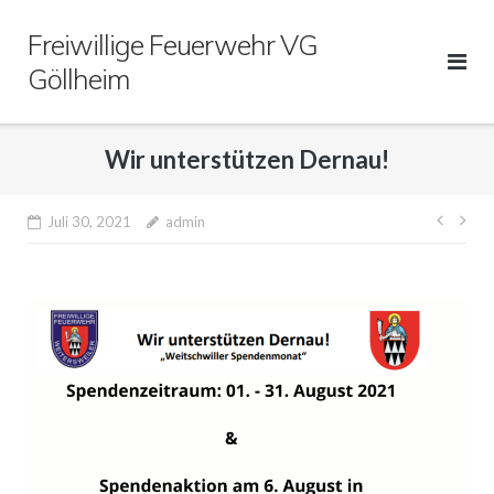
Direkt
Freiwillige Feuerwehr VG
zum
Inhalt
Göllheim
Wir unterstützen Dernau!
Beitr
Juli 30, 2021
admin