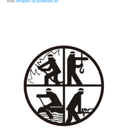
Mail:
info@fw-vg-goellheim.de