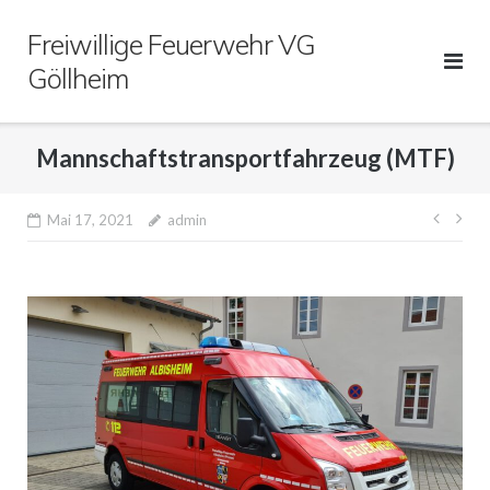
Direkt
Freiwillige Feuerwehr VG
zum
Inhalt
Göllheim
Mannschaftstransportfahrzeug (MTF)
Beitr
Mai 17, 2021
admin