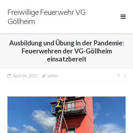
Direkt
Freiwillige Feuerwehr VG
zum
Inhalt
Göllheim
Ausbildung und Übung in der Pandemie:
Feuerwehren der VG-Göllheim
einsatzbereit
Beitr
April 26, 2021
admin